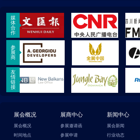
媒
体
合
作
参
展
商
友
情
链
接
展会概况
展商中心
新闻中心
展会概况
参展邀请函
展会新闻
时间地点
参展申请
行业动态